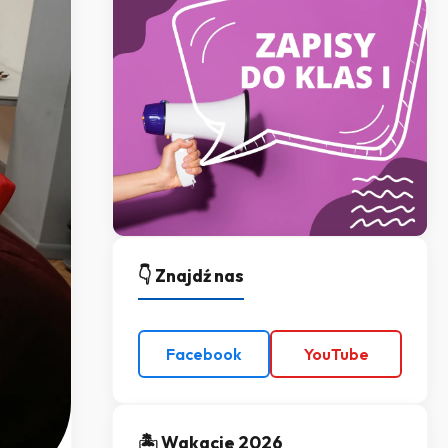
👇 Znajdź nas
Facebook
YouTube
🏝️ Wakacje 2026