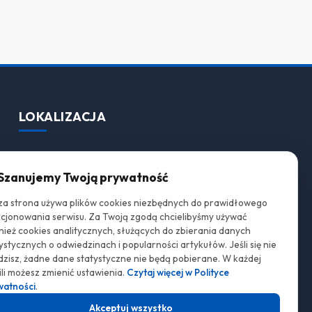
LOKALIZACJA
Szanujemy Twoją prywatność
za strona używa plików cookies niezbędnych do prawidłowego
kcjonowania serwisu. Za Twoją zgodą chcielibyśmy używać
ież cookies analitycznych, służących do zbierania danych
ystycznych o odwiedzinach i popularności artykułów. Jeśli się nie
zisz, żadne dane statystyczne nie będą pobierane. W każdej
li możesz zmienić ustawienia.
Czytaj więcej w Polityce
watności
.
Akceptuj wszystko