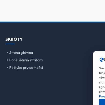
SKRÓTY
Strona główna
Panel administratora
Polityka prywatności
Nas
fun
równ
stat
zgod
chwi
Pry