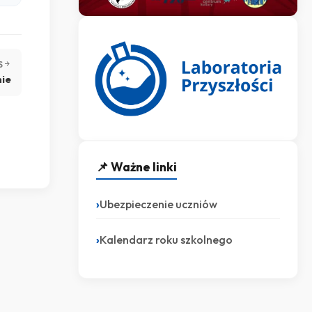
S
nie
📌 Ważne linki
Ubezpieczenie uczniów
Kalendarz roku szkolnego