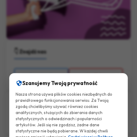
👇 Znajdź nas
Facebook
YouTube
Szanujemy Twoją prywatność
Nasza strona używa plików cookies niezbędnych do
prawidłowego funkcjonowania serwisu. Za Twoją
🏝️ Wakacje 2026
zgodą chcielibyśmy używać również cookies
analitycznych, służących do zbierania danych
statystycznych o odwiedzinach i popularności
Wydarzenie już się odbyło!
artykułów. Jeśli się nie zgodzisz, żadne dane
statystyczne nie będą pobierane. W każdej chwili