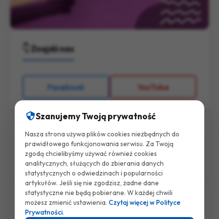
👇 Znajdź nas
Facebook
YouTube
Szanujemy Twoją prywatność
🏝️ Wakacje 2026
Nasza strona używa plików cookies niezbędnych do
prawidłowego funkcjonowania serwisu. Za Twoją
zgodą chcielibyśmy używać również cookies
Wydarzenie już się odbyło!
analitycznych, służących do zbierania danych
statystycznych o odwiedzinach i popularności
artykułów. Jeśli się nie zgodzisz, żadne dane
statystyczne nie będą pobierane. W każdej chwili
🍽️ Jadłospis
możesz zmienić ustawienia.
Czytaj więcej w Polityce
Prywatności
.