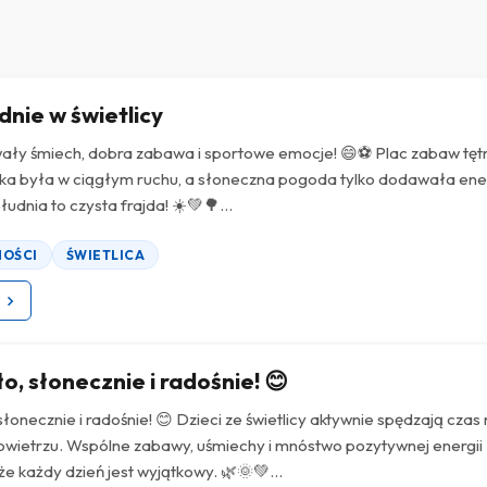
nie w świetlicy
wały śmiech, dobra zabawa i sportowe emocje! 😄⚽ Plac zabaw tętn
łka była w ciągłym ruchu, a słoneczna pogoda tylko dodawała ener
udnia to czysta frajda! ☀️💚🌳...
NOŚCI
ŚWIETLICA
z
ło, słonecznie i radośnie! 😊
słonecznie i radośnie! 😊 Dzieci ze świetlicy aktywnie spędzają czas
wietrzu. Wspólne zabawy, uśmiechy i mnóstwo pozytywnej energii
że każdy dzień jest wyjątkowy. 🌿🌞💚...