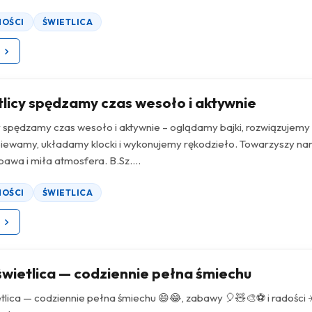
NOŚCI
ŚWIETLICA
z
licy spędzamy czas wesoło i aktywnie
y spędzamy czas wesoło i aktywnie – oglądamy bajki, rozwiązujemy
piewamy, układamy klocki i wykonujemy rękodzieło. Towarzyszy n
bawa i miła atmosfera. B.Sz....
NOŚCI
ŚWIETLICA
z
wietlica — codziennie pełna śmiechu
tlica — codziennie pełna śmiechu 😄😂, zabawy 🎈🧸🎨⚽ i radości 