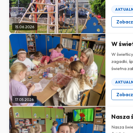
AKTUAL
Zobac
15.06.2026
W świet
W świetlic
zagadki, ś
świetna za
AKTUAL
Zobac
17.05.2026
Nasza ś
Nasza świe