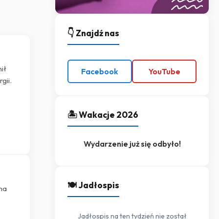
👇 Znajdź nas
ił
Facebook
YouTube
gii.
🏝️ Wakacje 2026
Wydarzenie już się odbyło!
🍽️ Jadłospis
 na
Jadłospis na ten tydzień nie został