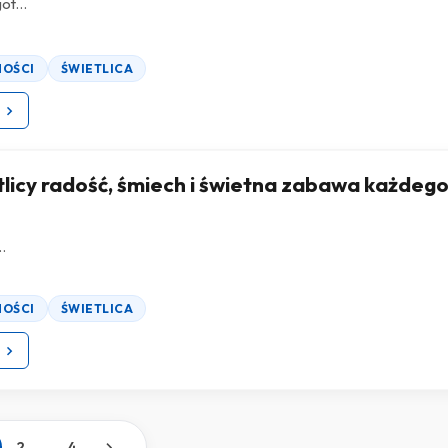
ot...
NOŚCI
ŚWIETLICA
z
licy radość, śmiech i świetna zabawa każdeg

..
NOŚCI
ŚWIETLICA
z
...
2
4