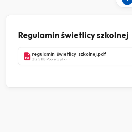
Regulamin świetlicy szkolnej
regulamin_świetlicy_szkolnej.pdf
212.5 KB
•
Pobierz plik