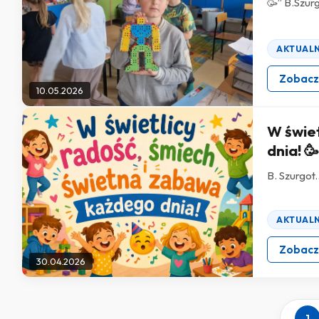
🥳” B.Szurg
AKTUAL
Zobac
10.05.2026
W świet
dnia! 
B. Szurgot.
AKTUAL
Zobac
30.04.2026
1