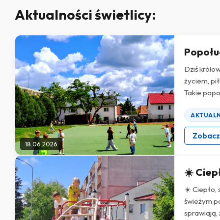
Aktualności świetlicy:
Popołud
Dziś królo
życiem, pi
Takie popoł
AKTUAL
Zobac
18.06.2026
☀️ Ciep
☀️ Ciepło, 
świeżym po
sprawiają, 