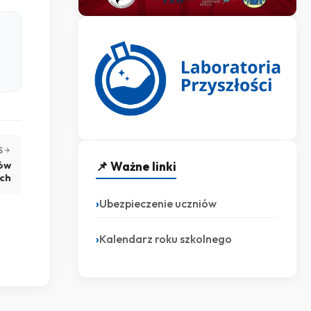
S
📌 Ważne linki
łów
ych
Ubezpieczenie uczniów
Kalendarz roku szkolnego