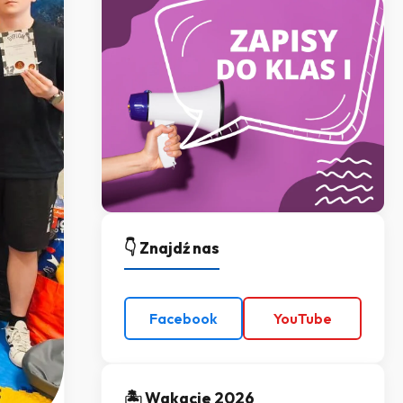
👇 Znajdź nas
Facebook
YouTube
🏝️ Wakacje 2026