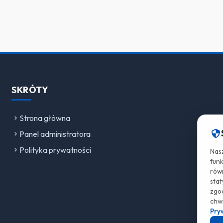
SKRÓTY
Strona główna
Panel administratora
Polityka prywatności
Nas
fun
równ
stat
zgod
chwi
Pry