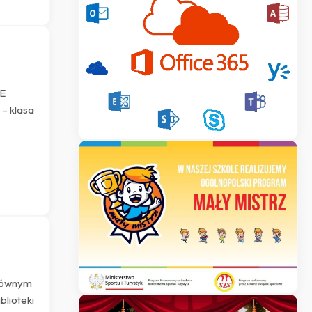
CE
 – klasa
Głównym
blioteki