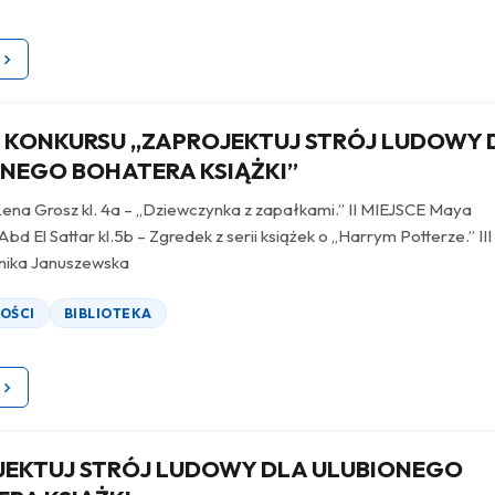
 KONKURSU „ZAPROJEKTUJ STRÓJ LUDOWY 
NEGO BOHATERA KSIĄŻKI”
Lena Grosz kl. 4a – „Dziewczynka z zapałkami.” II MIEJSCE Maya
 El Sattar kl.5b – Zgredek z serii książek o „Harrym Potterze.” III
nika Januszewska
OŚCI
BIBLIOTEKA
JEKTUJ STRÓJ LUDOWY DLA ULUBIONEGO