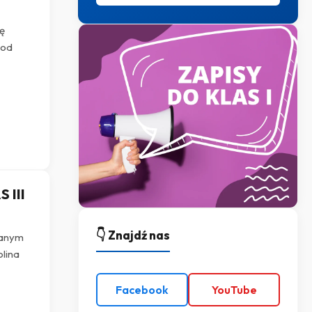
ę
pod
 III
👇 Znajdź nas
wanym
olina
Facebook
YouTube