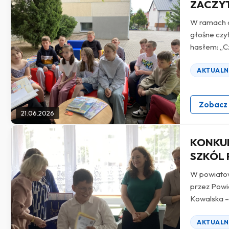
ZACZY
W ramach a
głośne czy
hasłem: „Cz
AKTUALN
Zobacz
21.06.2026
KONKUR
SZKÓL
W powiatow
przez Powia
Kowalska – k
AKTUALN