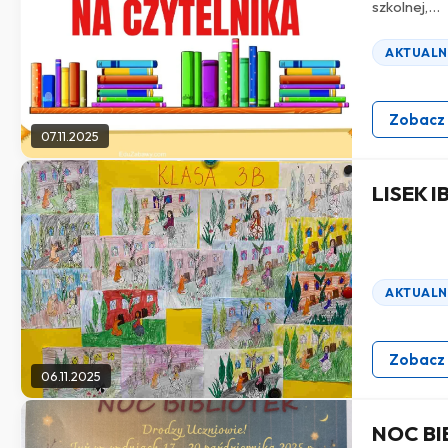
szkolnej,...
AKTUALN
Zobacz
07.11.2025
LISEK I
AKTUALN
Zobacz
06.11.2025
NOC BI