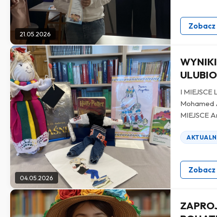
Zobacz
21.05.2026
WYNIKI
ULUBIO
I MIEJSCE 
Mohamed Abd
MIEJSCE A
AKTUALN
Zobacz
04.05.2026
ZAPRO