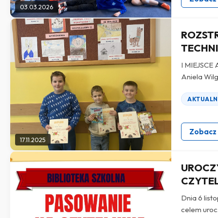
03.03.2026
ROZST
TECHN
I MIEJSCE 
Aniela Wil
AKTUALN
Zobacz
17.11.2025
UROCZY
CZYTEL
Dnia 6 list
celem uroc