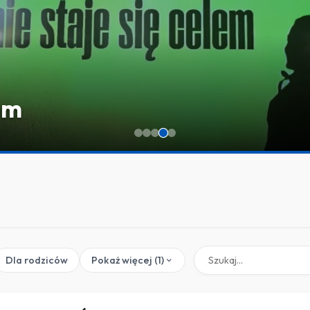
a” – bądź na bieżąco z życi
Dla rodziców
Pokaż więcej (1)