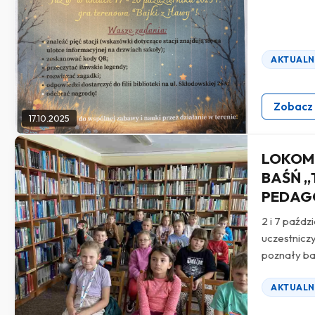
AKTUALN
Zobacz
17.10.2025
LOKOMO
BAŚŃ „
PEDAG
2 i 7 paźdz
uczestniczy
poznały baś
AKTUALN