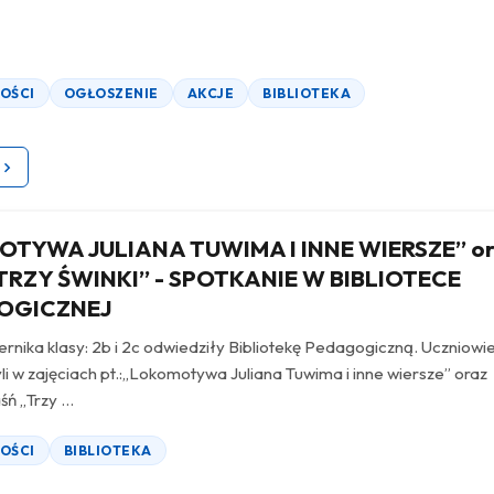
OŚCI
OGŁOSZENIE
AKCJE
BIBLIOTEKA
TYWA JULIANA TUWIMA I INNE WIERSZE” o
TRZY ŚWINKI” - SPOTKANIE W BIBLIOTECE
OGICZNEJ
iernika klasy: 2b i 2c odwiedziły Bibliotekę Pedagogiczną. Uczniowi
li w zajęciach pt.:„Lokomotywa Juliana Tuwima i inne wiersze” oraz
ń „Trzy ...
OŚCI
BIBLIOTEKA