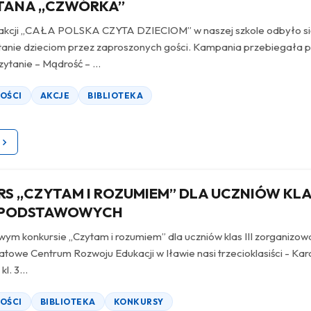
TANA „CZWÓRKA”
kcji „CAŁA POLSKA CZYTA DZIECIOM” w naszej szkole odbyło si
tanie dzieciom przez zaproszonych gości. Kampania przebiegała 
ytanie – Mądrość – ...
OŚCI
AKCJE
BIBLIOTEKA
S „CZYTAM I ROZUMIEM” DLA UCZNIÓW KLAS
 PODSTAWOWYCH
ym konkursie „Czytam i rozumiem” dla uczniów klas III zorganizo
towe Centrum Rozwoju Edukacji w Iławie nasi trzecioklasiści - Kar
l. 3...
OŚCI
BIBLIOTEKA
KONKURSY