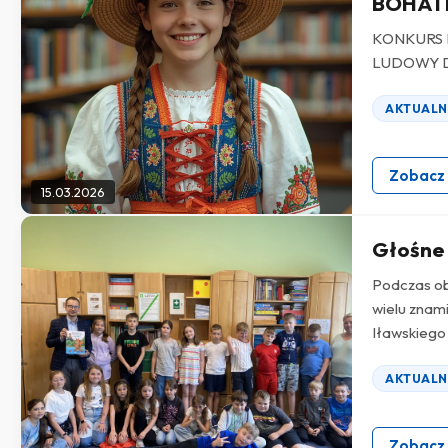
BOHATE
KONKURS 
LUDOWY D
AKTUALN
Zobacz
15.03.2026
Głośne
Podczas ob
wielu znami
Iławskiego 
AKTUALN
Zobacz